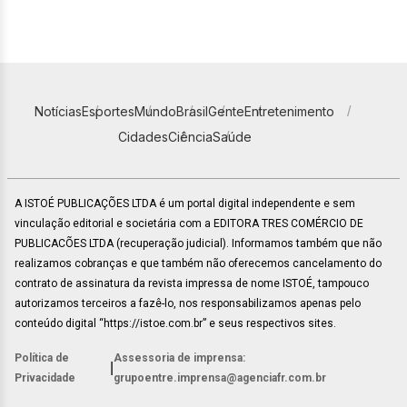
Notícias
Esportes
Mundo
Brasil
Gente
Entretenimento
Cidades
Ciência
Saúde
A ISTOÉ PUBLICAÇÕES LTDA é um portal digital independente e sem
vinculação editorial e societária com a EDITORA TRES COMÉRCIO DE
PUBLICACÕES LTDA (recuperação judicial). Informamos também que não
realizamos cobranças e que também não oferecemos cancelamento do
contrato de assinatura da revista impressa de nome ISTOÉ, tampouco
autorizamos terceiros a fazê-lo, nos responsabilizamos apenas pelo
conteúdo digital “https://istoe.com.br” e seus respectivos sites.
Política de
Assessoria de imprensa:
|
Privacidade
grupoentre.imprensa@agenciafr.com.br