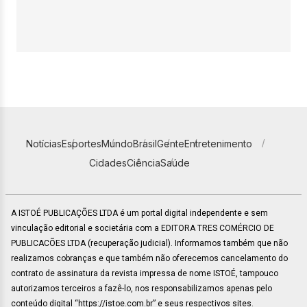
Notícias
Esportes
Mundo
Brasil
Gente
Entretenimento
Cidades
Ciência
Saúde
A ISTOÉ PUBLICAÇÕES LTDA é um portal digital independente e sem
vinculação editorial e societária com a EDITORA TRES COMÉRCIO DE
PUBLICACÕES LTDA (recuperação judicial). Informamos também que não
realizamos cobranças e que também não oferecemos cancelamento do
contrato de assinatura da revista impressa de nome ISTOÉ, tampouco
autorizamos terceiros a fazê-lo, nos responsabilizamos apenas pelo
conteúdo digital “https://istoe.com.br” e seus respectivos sites.