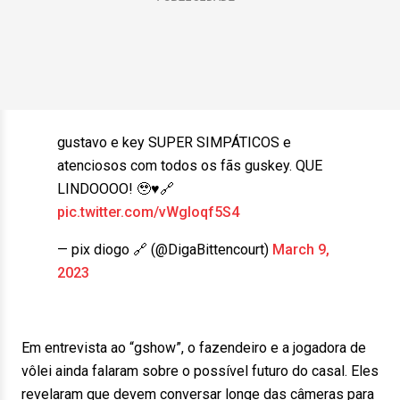
gustavo e key SUPER SIMPÁTICOS e
atenciosos com todos os fãs guskey. QUE
LINDOOOO! 🥹♥️🔗
pic.twitter.com/vWgloqf5S4
— pix diogo 🔗 (@DigaBittencourt)
March 9,
2023
Em entrevista ao “gshow”, o fazendeiro e a jogadora de
vôlei ainda falaram sobre o possível futuro do casal. Eles
revelaram que devem conversar longe das câmeras para