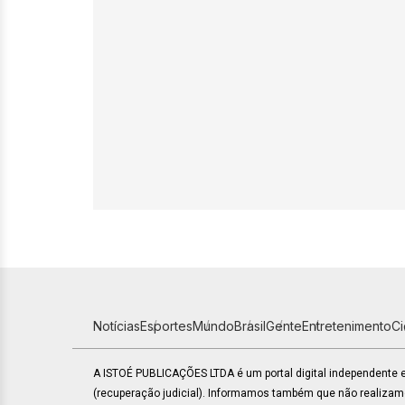
Notícias
Esportes
Mundo
Brasil
Gente
Entretenimento
C
A ISTOÉ PUBLICAÇÕES LTDA é um portal digital independente
(recuperação judicial). Informamos também que não realiza