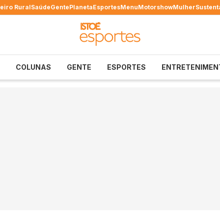
eiro Rural
Saúde
Gente
Planeta
Esportes
Menu
Motorshow
Mulher
Sustent
COLUNAS
GENTE
ESPORTES
ENTRETENIMEN