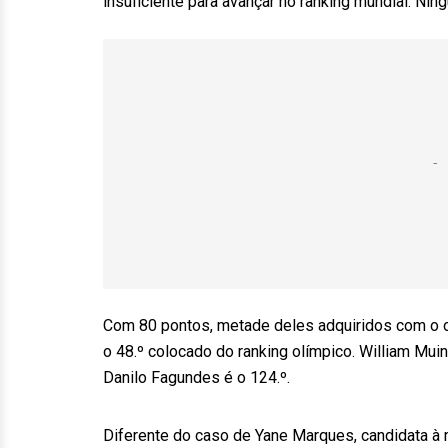
insuficiente para avançar no ranking mundial. Nin
Com 80 pontos, metade deles adquiridos com o o
o 48.º colocado do ranking olímpico. William Mui
Danilo Fagundes é o 124.º.
Diferente do caso de Yane Marques, candidata à m