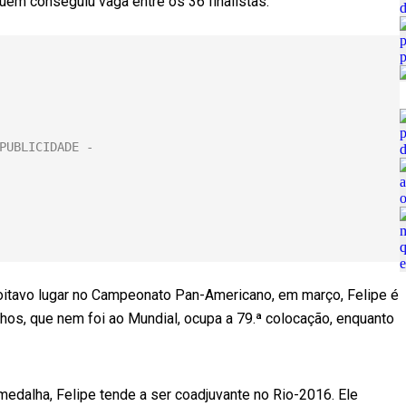
guém conseguiu vaga entre os 36 finalistas.
itavo lugar no Campeonato Pan-Americano, em março, Felipe é
nhos, que nem foi ao Mundial, ocupa a 79.ª colocação, enquanto
edalha, Felipe tende a ser coadjuvante no Rio-2016. Ele