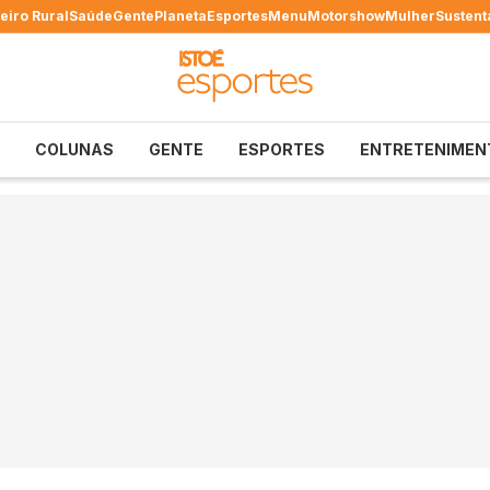
eiro Rural
Saúde
Gente
Planeta
Esportes
Menu
Motorshow
Mulher
Sustent
COLUNAS
GENTE
ESPORTES
ENTRETENIMEN