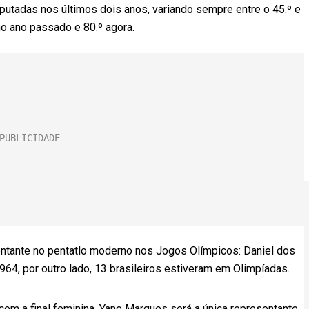
putadas nos últimos dois anos, variando sempre entre o 45.º e
 no ano passado e 80.º agora.
entante no pentatlo moderno nos Jogos Olímpicos: Daniel dos
64, por outro lado, 13 brasileiros estiveram em Olimpíadas.
com a final feminina. Yane Marques será a única representante