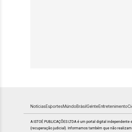
Notícias
Esportes
Mundo
Brasil
Gente
Entretenimento
C
A ISTOÉ PUBLICAÇÕES LTDA é um portal digital independente
(recuperação judicial). Informamos também que não realiza