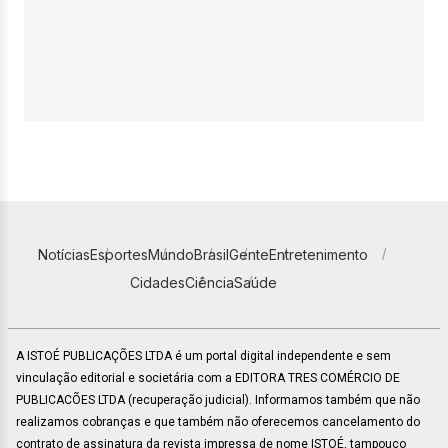
Notícias
Esportes
Mundo
Brasil
Gente
Entretenimento
Cidades
Ciência
Saúde
A ISTOÉ PUBLICAÇÕES LTDA é um portal digital independente e sem
vinculação editorial e societária com a EDITORA TRES COMÉRCIO DE
PUBLICACÕES LTDA (recuperação judicial). Informamos também que não
realizamos cobranças e que também não oferecemos cancelamento do
contrato de assinatura da revista impressa de nome ISTOÉ, tampouco