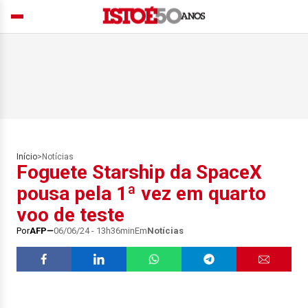
Início
>
Notícias
Foguete Starship da SpaceX
pousa pela 1ª vez em quarto
voo de teste
Por
AFP
06/06/24 - 13h36min
Em
Notícias