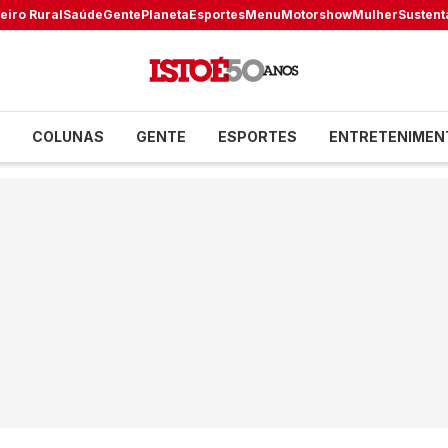
eiro Rural
Saúde
Gente
Planeta
Esportes
Menu
Motorshow
Mulher
Sustent
COLUNAS
GENTE
ESPORTES
ENTRETENIMEN