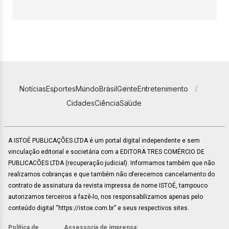
Notícias
Esportes
Mundo
Brasil
Gente
Entretenimento
Cidades
Ciência
Saúde
A ISTOÉ PUBLICAÇÕES LTDA é um portal digital independente e sem
vinculação editorial e societária com a EDITORA TRES COMÉRCIO DE
PUBLICACÕES LTDA (recuperação judicial). Informamos também que não
realizamos cobranças e que também não oferecemos cancelamento do
contrato de assinatura da revista impressa de nome ISTOÉ, tampouco
autorizamos terceiros a fazê-lo, nos responsabilizamos apenas pelo
conteúdo digital “https://istoe.com.br” e seus respectivos sites.
Política de
Assessoria de imprensa: