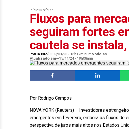
Início
>
Notícias
Fluxos para merc
seguiram fortes e
cautela se instala,
Por
Da IstoÉ
09/03/23 - 16h17min
Em
Notícias
Atualizado em
15/11/24 - 19h08min
Por Rodrigo Campos
NOVA YORK (Reuters) – Investidores estrangeiro
emergentes em fevereiro, embora os fluxos de en
perspectiva de juros mais altos nos Estados Unid