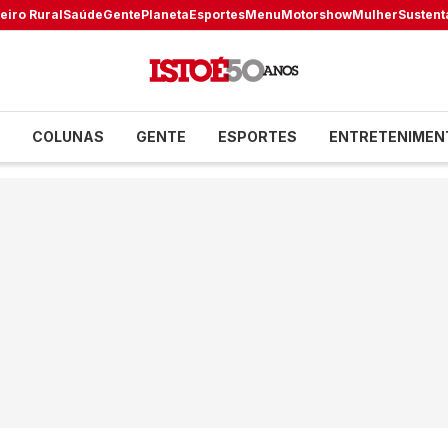
eiro Rural
Saúde
Gente
Planeta
Esportes
Menu
Motorshow
Mulher
Sustent
COLUNAS
GENTE
ESPORTES
ENTRETENIMEN