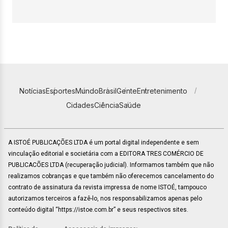
Notícias
Esportes
Mundo
Brasil
Gente
Entretenimento
Cidades
Ciência
Saúde
A ISTOÉ PUBLICAÇÕES LTDA é um portal digital independente e sem
vinculação editorial e societária com a EDITORA TRES COMÉRCIO DE
PUBLICACÕES LTDA (recuperação judicial). Informamos também que não
realizamos cobranças e que também não oferecemos cancelamento do
contrato de assinatura da revista impressa de nome ISTOÉ, tampouco
autorizamos terceiros a fazê-lo, nos responsabilizamos apenas pelo
conteúdo digital “https://istoe.com.br” e seus respectivos sites.