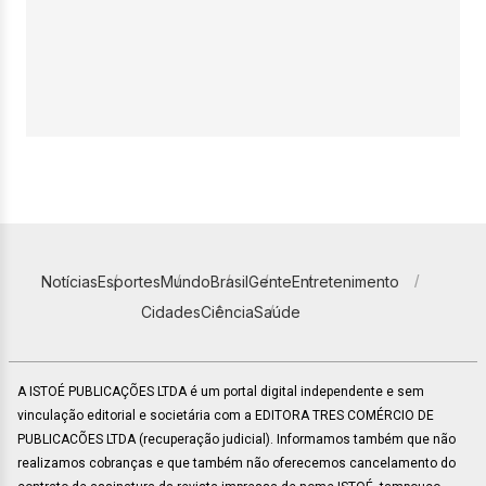
Notícias
Esportes
Mundo
Brasil
Gente
Entretenimento
Cidades
Ciência
Saúde
A ISTOÉ PUBLICAÇÕES LTDA é um portal digital independente e sem
vinculação editorial e societária com a EDITORA TRES COMÉRCIO DE
PUBLICACÕES LTDA (recuperação judicial). Informamos também que não
realizamos cobranças e que também não oferecemos cancelamento do