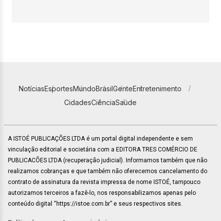
Notícias
Esportes
Mundo
Brasil
Gente
Entretenimento
Cidades
Ciência
Saúde
A ISTOÉ PUBLICAÇÕES LTDA é um portal digital independente e sem
vinculação editorial e societária com a EDITORA TRES COMÉRCIO DE
PUBLICACÕES LTDA (recuperação judicial). Informamos também que não
realizamos cobranças e que também não oferecemos cancelamento do
contrato de assinatura da revista impressa de nome ISTOÉ, tampouco
autorizamos terceiros a fazê-lo, nos responsabilizamos apenas pelo
conteúdo digital “https://istoe.com.br” e seus respectivos sites.