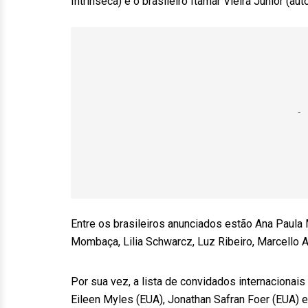
Intrínseca) e o brasileiro Itamar Vieira Junior (aut
Entre os brasileiros anunciados estão Ana Paula M
Mombaça, Lilia Schwarcz, Luz Ribeiro, Marcello Al
Por sua vez, a lista de convidados internacionai
Eileen Myles (EUA), Jonathan Safran Foer (EUA) e