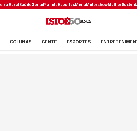
eiro Rural
Saúde
Gente
Planeta
Esportes
Menu
Motorshow
Mulher
Sustent
COLUNAS
GENTE
ESPORTES
ENTRETENIMEN