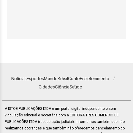
Notícias
Esportes
Mundo
Brasil
Gente
Entretenimento
Cidades
Ciência
Saúde
A ISTOÉ PUBLICAÇÕES LTDA é um portal digital independente e sem
vinculação editorial e societária com a EDITORA TRES COMÉRCIO DE
PUBLICACÕES LTDA (recuperação judicial). Informamos também que não
realizamos cobranças e que também não oferecemos cancelamento do