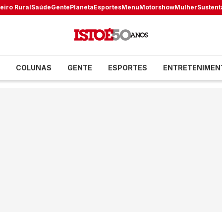
eiro Rural
Saúde
Gente
Planeta
Esportes
Menu
Motorshow
Mulher
Sustent
COLUNAS
GENTE
ESPORTES
ENTRETENIMEN