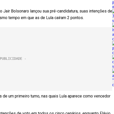
 Jair Bolsonaro lançou sua pré-candidatura, suas intenções de
esmo tempo em que as de Lula caíram 2 pontos.
s de um primeiro turno, nas quais Lula aparece como vencedor
 intenções de voto em todos os cinco cenários, enquanto Flávio