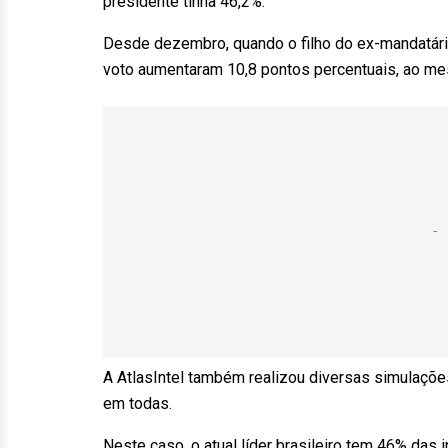
presidente tinha 46,2%.
Desde dezembro, quando o filho do ex-mandatário
voto aumentaram 10,8 pontos percentuais, ao m
A AtlasIntel também realizou diversas simulaçõe
em todas.
Neste caso, o atual líder brasileiro tem 46% das