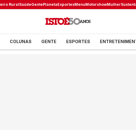
eiro Rural
Saúde
Gente
Planeta
Esportes
Menu
Motorshow
Mulher
Sustent
COLUNAS
GENTE
ESPORTES
ENTRETENIMEN