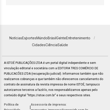
Notícias
Esportes
Mundo
Brasil
Gente
Entretenimento
Cidades
Ciência
Saúde
A ISTOÉ PUBLICAÇÕES LTDA é um portal digital independente e sem
vinculação editorial e societária com a EDITORA TRES COMÉRCIO DE
PUBLICACÕES LTDA (recuperação judicial). Informamos também que não
realizamos cobranças e que também não oferecemos cancelamento do
contrato de assinatura da revista impressa de nome ISTOÉ, tampouco
autorizamos terceiros a fazê-lo, nos responsabilizamos apenas pelo
conteúdo digital “https://istoe.com.br” e seus respectivos sites.
Política de
Assessoria de imprensa:
|