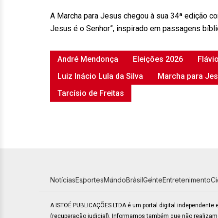
A Marcha para Jesus chegou à sua 34ª edição com
Jesus é o Senhor”, inspirado em passagens bíbl
André Mendonça
Eleições 2026
Flávi
Luiz Inácio Lula da Silva
Marcha para Je
Tarcísio de Freitas
Notícias
Esportes
Mundo
Brasil
Gente
Entretenimento
C
A ISTOÉ PUBLICAÇÕES LTDA é um portal digital independente
(recuperação judicial). Informamos também que não realiza