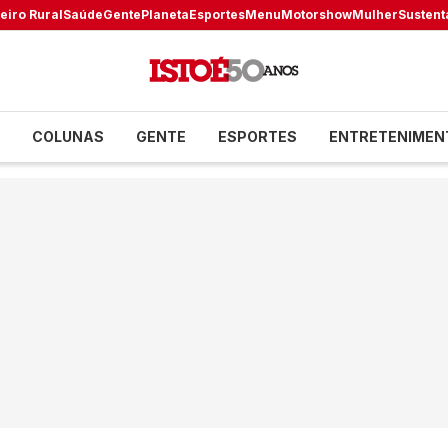
eiro Rural
Saúde
Gente
Planeta
Esportes
Menu
Motorshow
Mulher
Sustent
COLUNAS
GENTE
ESPORTES
ENTRETENIMEN