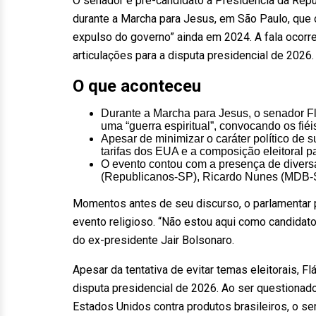
O senador e pré-candidato à Presidência da Repúb
durante a Marcha para Jesus, em São Paulo, que o 
expulso do governo” ainda em 2024. A fala ocorreu
articulações para a disputa presidencial de 2026.
O que aconteceu
Durante a Marcha para Jesus, o senador Fl
uma “guerra espiritual”, convocando os fiéi
Apesar de minimizar o caráter político de 
tarifas dos EUA e a composição eleitoral p
O evento contou com a presença de diversas 
(Republicanos-SP), Ricardo Nunes (MDB-
Momentos antes de seu discurso, o parlamentar pr
evento religioso. “Não estou aqui como candidato,
do ex-presidente Jair Bolsonaro.
Apesar da tentativa de evitar temas eleitorais, F
disputa presidencial de 2026. Ao ser questionado
Estados Unidos contra produtos brasileiros, o s