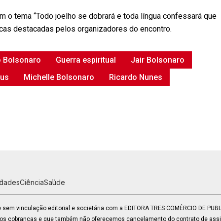
 o tema “Todo joelho se dobrará e toda língua confessará que
icas destacadas pelos organizadores do encontro.
o Bolsonaro
Guerra espiritual
Jair Bolsonaro
sus
Michelle Bolsonaro
Ricardo Nunes
idades
Ciência
Saúde
 e sem vinculação editorial e societária com a EDITORA TRES COMÉRCIO DE PU
mos cobranças e que também não oferecemos cancelamento do contrato de assin