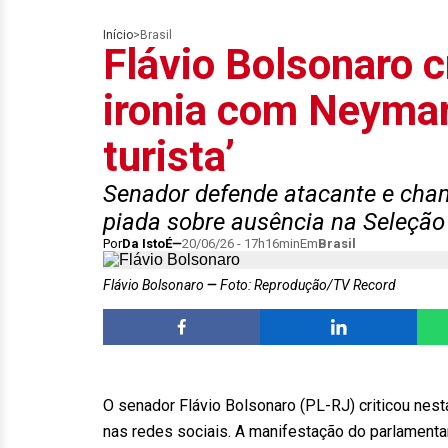
Início
>
Brasil
Flávio Bolsonaro c
ironia com Neymar
turista’
Senador defende atacante e chama
piada sobre ausência na Seleção
Por
Da IstoÉ
20/06/26 - 17h16min
Em
Brasil
Flávio Bolsonaro
Foto: Reprodução/TV Record
O senador Flávio Bolsonaro (PL-RJ) criticou nesta 
nas redes sociais. A manifestação do parlamentar