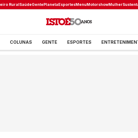
eiro Rural
Saúde
Gente
Planeta
Esportes
Menu
Motorshow
Mulher
Sustent
COLUNAS
GENTE
ESPORTES
ENTRETENIMEN