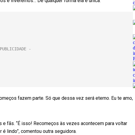
s e viveremos… De qualquer forma ela é única.”
ecomeços fazem parte. Só que dessa vez será eterno. Eu te amo,
as e fãs. “É isso! Recomeços às vezes acontecem para voltar
 é lindo”, comentou outra seguidora.