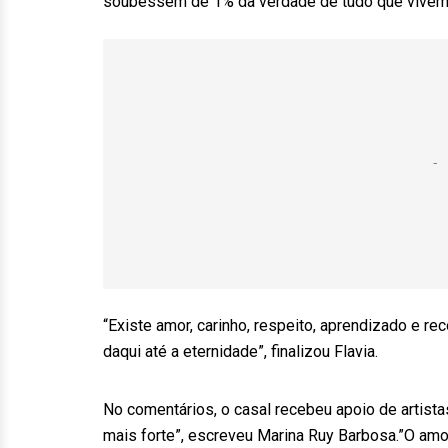
soubessem de 1% da verdade de tudo que vivemo
“Existe amor, carinho, respeito, aprendizado e r
daqui até a eternidade”, finalizou Flavia.
No comentários, o casal recebeu apoio de artist
mais forte”, escreveu Marina Ruy Barbosa.”O amor