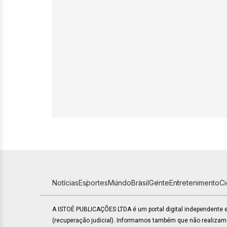
Notícias
Esportes
Mundo
Brasil
Gente
Entretenimento
C
A ISTOÉ PUBLICAÇÕES LTDA é um portal digital independente
(recuperação judicial). Informamos também que não realiza