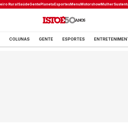
eiro Rural
Saúde
Gente
Planeta
Esportes
Menu
Motorshow
Mulher
Sustent
COLUNAS
GENTE
ESPORTES
ENTRETENIMEN