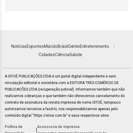
Notícias
Esportes
Mundo
Brasil
Gente
Entretenimento
Cidades
Ciência
Saúde
A ISTOÉ PUBLICAÇÕES LTDA é um portal digital independente e sem
vinculação editorial e societária com a EDITORA TRES COMÉRCIO DE
PUBLICACÕES LTDA (recuperação judicial). Informamos também que não
realizamos cobranças e que também não oferecemos cancelamento do
contrato de assinatura da revista impressa de nome ISTOÉ, tampouco
autorizamos terceiros a fazê-lo, nos responsabilizamos apenas pelo
conteúdo digital “https://istoe.com.br” e seus respectivos sites.
Política de
Assessoria de imprensa:
|