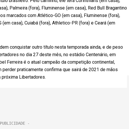
lo brasileiro. Pelo caminho, ele terá Corinthians (em casa),
asa), Palmeira (fora), Fluminense (em casa), Red Bull Bragantino
ogos marcados com Atlético-GO (em casa), Fluminense (fora),
 (em casa), Cuiabá (fora), Athletico-PR (fora) e Ceará (em
dem conquistar outro título nesta temporada ainda, e de peso
ertadores no dia 27 deste mês, no estádio Centenário, em
bel Ferreira é o atual campeão da competição continental,
 perder praticamente confirma que sairá de 2021 de mãos
a próxima Libertadores.