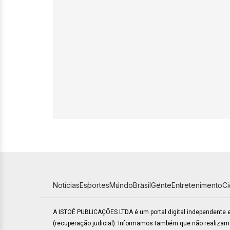
Notícias
Esportes
Mundo
Brasil
Gente
Entretenimento
C
A ISTOÉ PUBLICAÇÕES LTDA é um portal digital independente
(recuperação judicial). Informamos também que não realiza