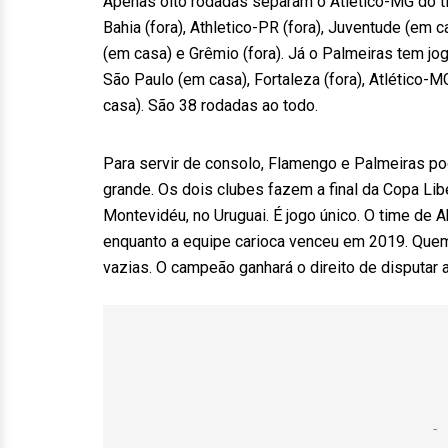
Apenas oito rodadas separam o Atlético-MG do títu
Bahia (fora), Athletico-PR (fora), Juventude (em c
(em casa) e Grêmio (fora). Já o Palmeiras tem j
São Paulo (em casa), Fortaleza (fora), Atlético-MG
casa). São 38 rodadas ao todo.
Para servir de consolo, Flamengo e Palmeiras po
grande. Os dois clubes fazem a final da Copa Lib
Montevidéu, no Uruguai. É jogo único. O time de A
enquanto a equipe carioca venceu em 2019. Quem
vazias. O campeão ganhará o direito de disputar 