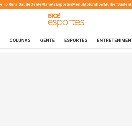
eiro Rural
Saúde
Gente
Planeta
Esportes
Menu
Motorshow
Mulher
Sustent
COLUNAS
GENTE
ESPORTES
ENTRETENIMEN