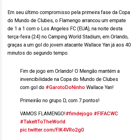
Em seu último compromisso pela primeira fase da Copa
do Mundo de Clubes, o Flamengo arrancou um empate
de 1 a 1 com o Los Angeles FC (EUA), na noite desta
terça-feira (24) no Camping World Stadium, em Orlando,
graças a um gol do jovem atacante Wallace Yan já aos 40
minutos do segundo tempo.
Fim de jogo em Orlando! O Mengão mantém a
invencibilidade na Copa do Mundo de Clubes
com gol do
#GarotoDoNinho
Wallace Yan!
Primeirão no grupo D, com 7 pontos!
VAMOS FLAMENGO!
#fimdejogo
#FIFACWC
#TakeItToTheWorld
pic.twitter.com/FIK4VRo2g0