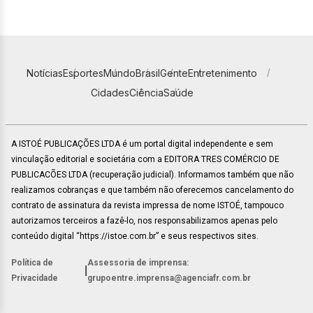
Notícias
Esportes
Mundo
Brasil
Gente
Entretenimento
Cidades
Ciência
Saúde
A ISTOÉ PUBLICAÇÕES LTDA é um portal digital independente e sem
vinculação editorial e societária com a EDITORA TRES COMÉRCIO DE
PUBLICACÕES LTDA (recuperação judicial). Informamos também que não
realizamos cobranças e que também não oferecemos cancelamento do
contrato de assinatura da revista impressa de nome ISTOÉ, tampouco
autorizamos terceiros a fazê-lo, nos responsabilizamos apenas pelo
conteúdo digital “https://istoe.com.br” e seus respectivos sites.
Política de
Assessoria de imprensa:
|
Privacidade
grupoentre.imprensa@agenciafr.com.br