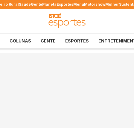
eiro Rural
Saúde
Gente
Planeta
Esportes
Menu
Motorshow
Mulher
Sustent
COLUNAS
GENTE
ESPORTES
ENTRETENIMEN