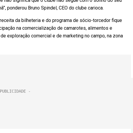
e não significa que o clube não segue com o sonho do seu
nã”, ponderou Bruno Spindel, CEO do clube carioca.
eceita da bilheteria e do programa de sócio-torcedor fique
icipação na comercialização de camarotes, alimentos e
 de exploração comercial e de marketing no campo, na zona