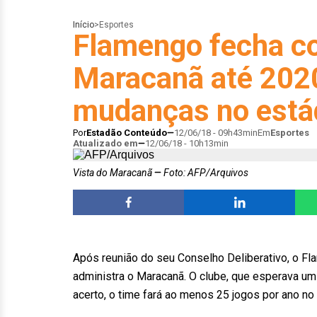
Início
>
Esportes
Flamengo fecha co
Maracanã até 2020
mudanças no está
Por
Estadão Conteúdo
12/06/18 - 09h43min
Em
Esportes
Atualizado em
12/06/18 - 10h13min
Vista do Maracanã
Foto: AFP/Arquivos
Após reunião do seu Conselho Deliberativo, o Fl
administra o Maracanã. O clube, que esperava um 
acerto, o time fará ao menos 25 jogos por ano no t