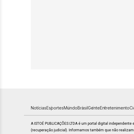
Notícias
Esportes
Mundo
Brasil
Gente
Entretenimento
C
A ISTOÉ PUBLICAÇÕES LTDA é um portal digital independente
(recuperação judicial). Informamos também que não realiza