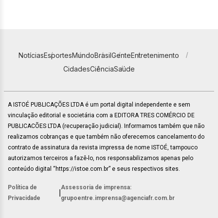
Notícias
Esportes
Mundo
Brasil
Gente
Entretenimento
Cidades
Ciência
Saúde
A ISTOÉ PUBLICAÇÕES LTDA é um portal digital independente e sem
vinculação editorial e societária com a EDITORA TRES COMÉRCIO DE
PUBLICACÕES LTDA (recuperação judicial). Informamos também que não
realizamos cobranças e que também não oferecemos cancelamento do
contrato de assinatura da revista impressa de nome ISTOÉ, tampouco
autorizamos terceiros a fazê-lo, nos responsabilizamos apenas pelo
conteúdo digital “https://istoe.com.br” e seus respectivos sites.
Política de
Assessoria de imprensa:
|
Privacidade
grupoentre.imprensa@agenciafr.com.br