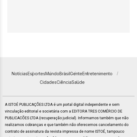
Notícias
Esportes
Mundo
Brasil
Gente
Entretenimento
Cidades
Ciência
Saúde
A ISTOÉ PUBLICAÇÕES LTDA é um portal digital independente e sem
vinculação editorial e societária com a EDITORA TRES COMÉRCIO DE
PUBLICACÕES LTDA (recuperação judicial). Informamos também que não
realizamos cobranças e que também não oferecemos cancelamento do
contrato de assinatura da revista impressa de nome ISTOÉ, tampouco