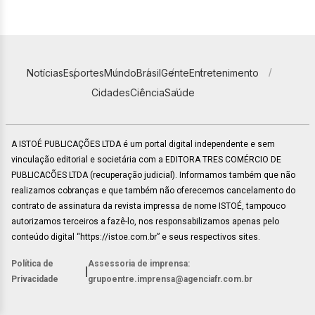
Notícias
Esportes
Mundo
Brasil
Gente
Entretenimento
Cidades
Ciência
Saúde
A ISTOÉ PUBLICAÇÕES LTDA é um portal digital independente e sem
vinculação editorial e societária com a EDITORA TRES COMÉRCIO DE
PUBLICACÕES LTDA (recuperação judicial). Informamos também que não
realizamos cobranças e que também não oferecemos cancelamento do
contrato de assinatura da revista impressa de nome ISTOÉ, tampouco
autorizamos terceiros a fazê-lo, nos responsabilizamos apenas pelo
conteúdo digital “https://istoe.com.br” e seus respectivos sites.
Política de
Assessoria de imprensa:
|
Privacidade
grupoentre.imprensa@agenciafr.com.br