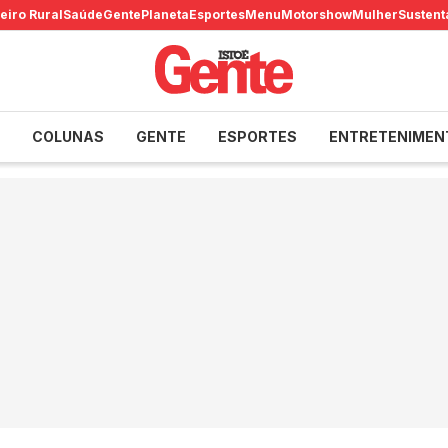
eiro Rural
Saúde
Gente
Planeta
Esportes
Menu
Motorshow
Mulher
Sustent
COLUNAS
GENTE
ESPORTES
ENTRETENIMEN