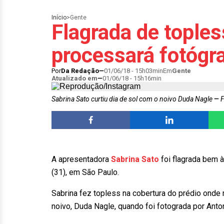
Início
>
Gente
Flagrada de toples
processará fotógr
Por
Da Redação
01/06/18 - 15h03min
Em
Gente
Atualizado em
01/06/18 - 15h16min
Sabrina Sato curtiu dia de sol com o noivo Duda Nagle
F
A apresentadora
Sabrina Sato
foi flagrada bem à
(31), em São Paulo.
Sabrina fez topless na cobertura do prédio ond
noivo, Duda Nagle, quando foi fotograda por Anto