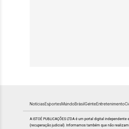
Notícias
Esportes
Mundo
Brasil
Gente
Entretenimento
C
A ISTOÉ PUBLICAÇÕES LTDA é um portal digital independente
(recuperação judicial). Informamos também que não realiza