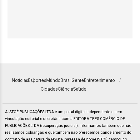
Notícias
Esportes
Mundo
Brasil
Gente
Entretenimento
Cidades
Ciência
Saúde
A ISTOÉ PUBLICAÇÕES LTDA é um portal digital independente e sem
vinculação editorial e societária com a EDITORA TRES COMÉRCIO DE
PUBLICACÕES LTDA (recuperação judicial). Informamos também que não
realizamos cobranças e que também não oferecemos cancelamento do
contrato de assinatura da revista impressa de nome ISTOÉ, tampouco