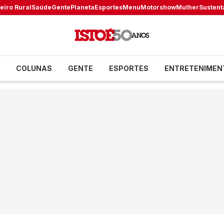
eiro Rural
Saúde
Gente
Planeta
Esportes
Menu
Motorshow
Mulher
Sustent
COLUNAS
GENTE
ESPORTES
ENTRETENIMEN