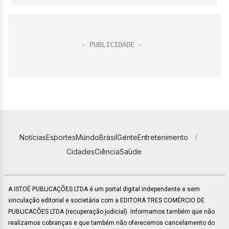
Notícias
Esportes
Mundo
Brasil
Gente
Entretenimento
Cidades
Ciência
Saúde
A ISTOÉ PUBLICAÇÕES LTDA é um portal digital independente e sem
vinculação editorial e societária com a EDITORA TRES COMÉRCIO DE
PUBLICACÕES LTDA (recuperação judicial). Informamos também que não
realizamos cobranças e que também não oferecemos cancelamento do