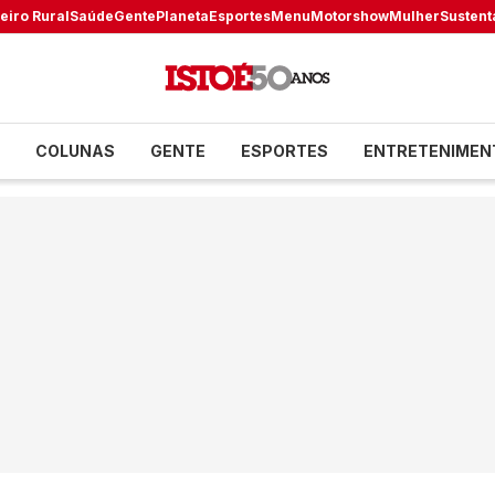
eiro Rural
Saúde
Gente
Planeta
Esportes
Menu
Motorshow
Mulher
Sustent
COLUNAS
GENTE
ESPORTES
ENTRETENIMEN