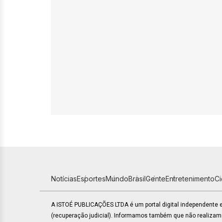
Notícias
Esportes
Mundo
Brasil
Gente
Entretenimento
C
A ISTOÉ PUBLICAÇÕES LTDA é um portal digital independente
(recuperação judicial). Informamos também que não realiza