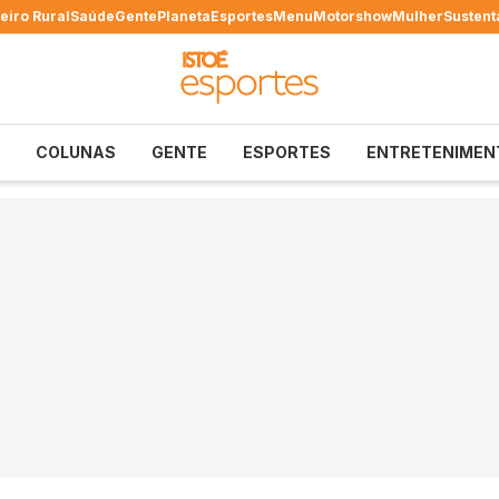
eiro Rural
Saúde
Gente
Planeta
Esportes
Menu
Motorshow
Mulher
Sustent
COLUNAS
GENTE
ESPORTES
ENTRETENIMEN