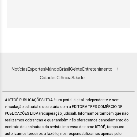
Notícias
Esportes
Mundo
Brasil
Gente
Entretenimento
Cidades
Ciência
Saúde
A ISTOÉ PUBLICAÇÕES LTDA é um portal digital independente e sem
vinculação editorial e societária com a EDITORA TRES COMÉRCIO DE
PUBLICACÕES LTDA (recuperação judicial). Informamos também que não
realizamos cobranças e que também não oferecemos cancelamento do
contrato de assinatura da revista impressa de nome ISTOÉ, tampouco
autorizamos terceiros a fazê-lo, nos responsabilizamos apenas pelo