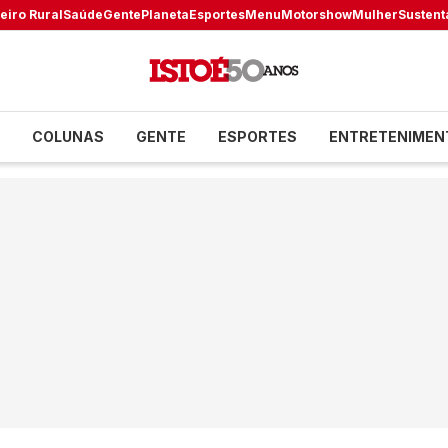
eiro Rural
Saúde
Gente
Planeta
Esportes
Menu
Motorshow
Mulher
Sustent
COLUNAS
GENTE
ESPORTES
ENTRETENIMEN