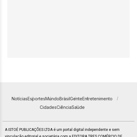
Notícias
Esportes
Mundo
Brasil
Gente
Entretenimento
Cidades
Ciência
Saúde
A ISTOÉ PUBLICAÇÕES LTDA é um portal digital independente e sem
vinculação editorial e societária com a EDITORA TRES COMÉRCIO DE