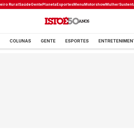
eiro Rural
Saúde
Gente
Planeta
Esportes
Menu
Motorshow
Mulher
Sustent
COLUNAS
GENTE
ESPORTES
ENTRETENIMEN