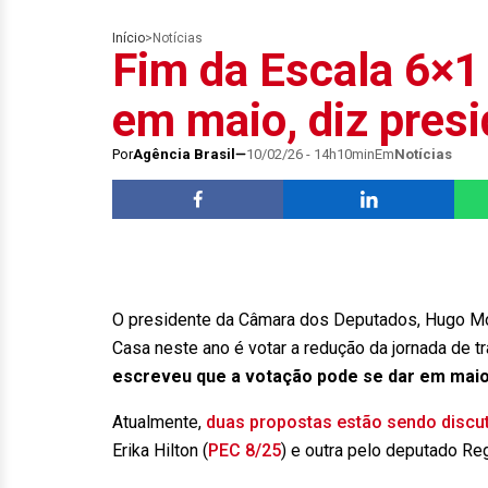
Início
>
Notícias
Fim da Escala 6×1
em maio, diz pres
Por
Agência Brasil
10/02/26 - 14h10min
Em
Notícias
O presidente da Câmara dos Deputados, Hugo Mott
Casa neste ano é votar a redução da jornada de t
escreveu que a votação pode se dar em maio
Atualmente,
duas propostas estão sendo discu
Erika Hilton (
PEC 8/25
) e outra pelo deputado Re