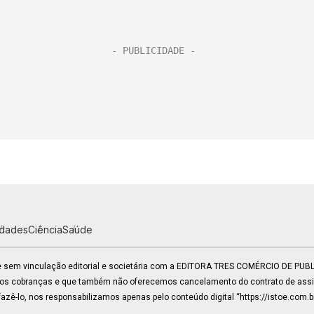
idades
Ciência
Saúde
 e sem vinculação editorial e societária com a EDITORA TRES COMÉRCIO DE PU
mos cobranças e que também não oferecemos cancelamento do contrato de assin
zê-lo, nos responsabilizamos apenas pelo conteúdo digital “https://istoe.com.b