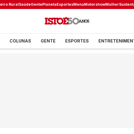
eiro Rural
Saúde
Gente
Planeta
Esportes
Menu
Motorshow
Mulher
Sustent
COLUNAS
GENTE
ESPORTES
ENTRETENIMEN