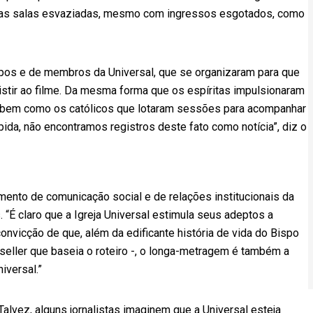
 as salas esvaziadas, mesmo com ingressos esgotados, como
upos e de membros da Universal, que se organizaram para que
stir ao filme. Da mesma forma que os espíritas impulsionaram
r, bem como os católicos que lotaram sessões para acompanhar
ida, não encontramos registros deste fato como notícia”, diz o
ento de comunicação social e de relações institucionais da
“É claro que a Igreja Universal estimula seus adeptos a
onvicção de que, além da edificante história de vida do Bispo
t seller que baseia o roteiro -, o longa-metragem é também a
iversal.”
Talvez, alguns jornalistas imaginem que a Universal esteja