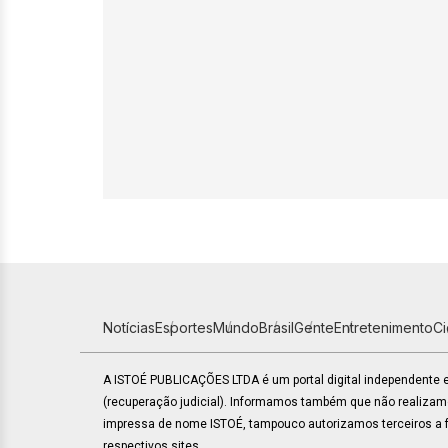
Notícias
Esportes
Mundo
Brasil
Gente
Entretenimento
C
A ISTOÉ PUBLICAÇÕES LTDA é um portal digital independente
(recuperação judicial). Informamos também que não realiza
impressa de nome ISTOÉ, tampouco autorizamos terceiros a fa
respectivos sites.