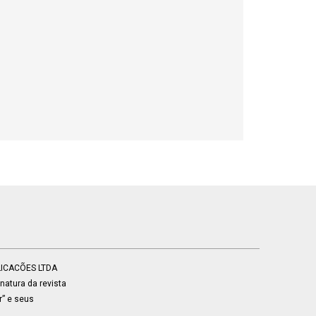
BLICACÕES LTDA
atura da revista
r” e seus