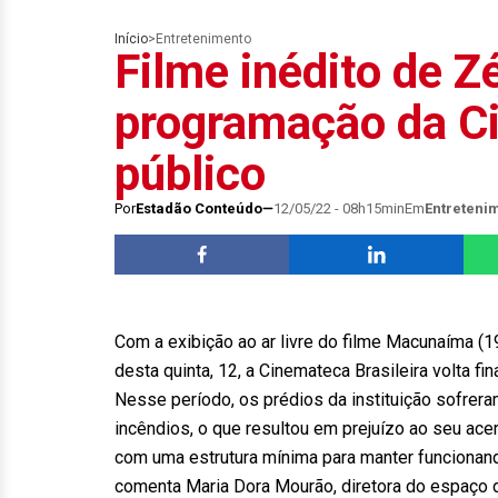
Início
>
Entretenimento
Filme inédito de Z
programação da C
público
Por
Estadão Conteúdo
12/05/22 - 08h15min
Em
Entreteni
Com a exibição ao ar livre do filme Macunaíma (1
desta quinta, 12, a Cinemateca Brasileira volta f
Nesse período, os prédios da instituição sofrer
incêndios, o que resultou em prejuízo ao seu ac
com uma estrutura mínima para manter funcionan
comenta Maria Dora Mourão, diretora do espaço