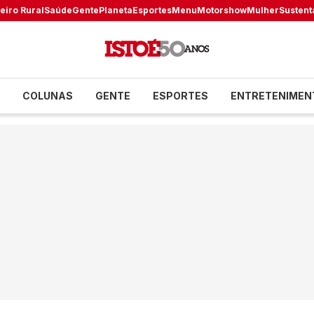
eiro Rural
Saúde
Gente
Planeta
Esportes
Menu
Motorshow
Mulher
Sustent
COLUNAS
GENTE
ESPORTES
ENTRETENIMEN