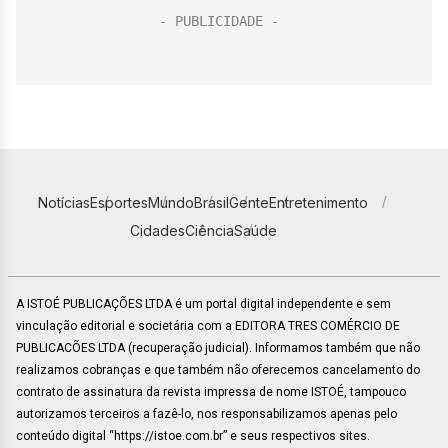
Notícias
Esportes
Mundo
Brasil
Gente
Entretenimento
Cidades
Ciência
Saúde
A ISTOÉ PUBLICAÇÕES LTDA é um portal digital independente e sem
vinculação editorial e societária com a EDITORA TRES COMÉRCIO DE
PUBLICACÕES LTDA (recuperação judicial). Informamos também que não
realizamos cobranças e que também não oferecemos cancelamento do
contrato de assinatura da revista impressa de nome ISTOÉ, tampouco
autorizamos terceiros a fazê-lo, nos responsabilizamos apenas pelo
conteúdo digital “https://istoe.com.br” e seus respectivos sites.