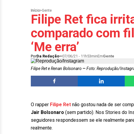
Início
>
Gente
Filipe Ret fica irri
comparado com fil
‘Me erra’
Por
Da Redação
07/06/21 - 11h53min
Em
Gente
Filipe Ret e Renan Bolsonaro
Foto: Reprodução/Instag
O rapper
Filipe Ret
não gostou nada de ser com
Jair Bolsonaro
(sem partido). Nos Stories do I
seguidores respondessem se ele realmente parec
realmente.