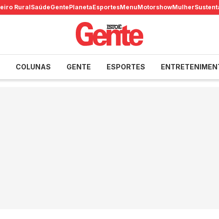
eiro Rural
Saúde
Gente
Planeta
Esportes
Menu
Motorshow
Mulher
Sustent
COLUNAS
GENTE
ESPORTES
ENTRETENIMEN