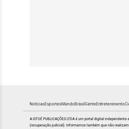
Notícias
Esportes
Mundo
Brasil
Gente
Entretenimento
C
A ISTOÉ PUBLICAÇÕES LTDA é um portal digital independente
(recuperação judicial). Informamos também que não realiza