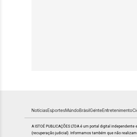
Notícias
Esportes
Mundo
Brasil
Gente
Entretenimento
C
A ISTOÉ PUBLICAÇÕES LTDA é um portal digital independente
(recuperação judicial). Informamos também que não realiza