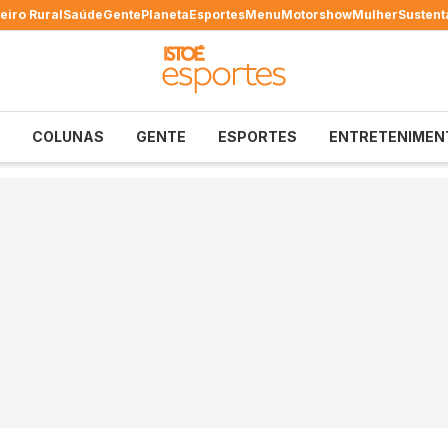
eiro Rural
Saúde
Gente
Planeta
Esportes
Menu
Motorshow
Mulher
Sustent
COLUNAS
GENTE
ESPORTES
ENTRETENIMEN