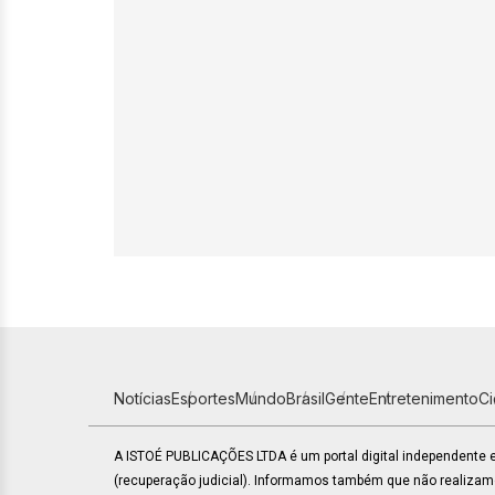
Notícias
Esportes
Mundo
Brasil
Gente
Entretenimento
C
A ISTOÉ PUBLICAÇÕES LTDA é um portal digital independente
(recuperação judicial). Informamos também que não realiza