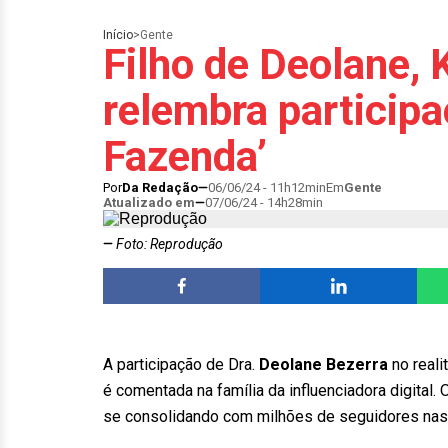
Início
>
Gente
Filho de Deolane, 
relembra particip
Fazenda’
Por
Da Redação
06/06/24 - 11h12min
Em
Gente
Atualizado em
07/06/24 - 14h28min
Foto: Reprodução
A participação de Dra.
Deolane Bezerra
no reali
é comentada na família da influenciadora digital.
se consolidando com milhões de seguidores nas r