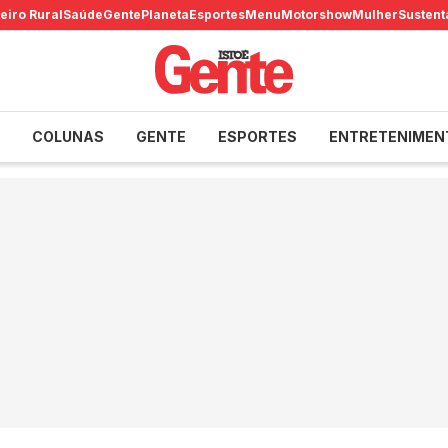
eiro Rural
Saúde
Gente
Planeta
Esportes
Menu
Motorshow
Mulher
Sustent
COLUNAS
GENTE
ESPORTES
ENTRETENIMEN