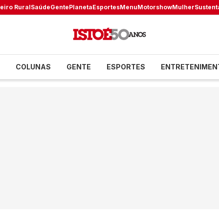
eiro Rural
Saúde
Gente
Planeta
Esportes
Menu
Motorshow
Mulher
Sustent
COLUNAS
GENTE
ESPORTES
ENTRETENIMEN