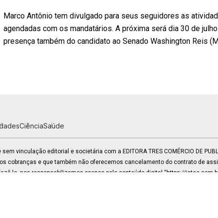
Marco Antônio tem divulgado para seus seguidores as atividade
agendadas com os mandatários. A próxima será dia 30 de julho
presença também do candidato ao Senado Washington Reis (
idades
Ciência
Saúde
 e sem vinculação editorial e societária com a EDITORA TRES COMÉRCIO DE PU
mos cobranças e que também não oferecemos cancelamento do contrato de assin
zê-lo, nos responsabilizamos apenas pelo conteúdo digital “https://istoe.com.b
e.imprensa@agenciafr.com.br