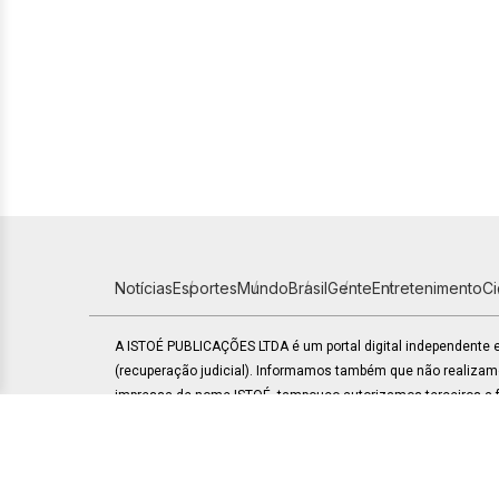
Notícias
Esportes
Mundo
Brasil
Gente
Entretenimento
C
A ISTOÉ PUBLICAÇÕES LTDA é um portal digital independente
(recuperação judicial). Informamos também que não realiza
impressa de nome ISTOÉ, tampouco autorizamos terceiros a fa
respectivos sites.
|
Política de Privacidade
Assessoria de imprensa: grupoentr