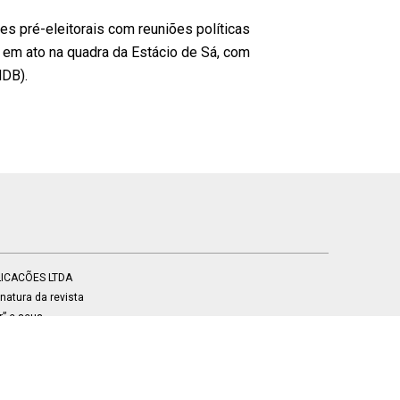
s pré-eleitorais com reuniões políticas
 em ato na quadra da Estácio de Sá, com
MDB).
BLICACÕES LTDA
atura da revista
r” e seus