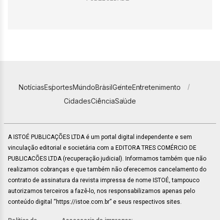
Notícias
Esportes
Mundo
Brasil
Gente
Entretenimento
Cidades
Ciência
Saúde
A ISTOÉ PUBLICAÇÕES LTDA é um portal digital independente e sem
vinculação editorial e societária com a EDITORA TRES COMÉRCIO DE
PUBLICACÕES LTDA (recuperação judicial). Informamos também que não
realizamos cobranças e que também não oferecemos cancelamento do
contrato de assinatura da revista impressa de nome ISTOÉ, tampouco
autorizamos terceiros a fazê-lo, nos responsabilizamos apenas pelo
conteúdo digital “https://istoe.com.br” e seus respectivos sites.