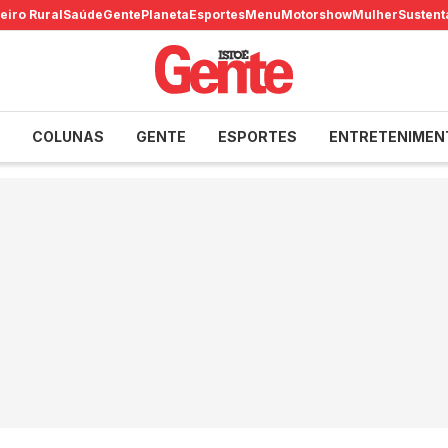
eiro Rural
Saúde
Gente
Planeta
Esportes
Menu
Motorshow
Mulher
Sustent
COLUNAS
GENTE
ESPORTES
ENTRETENIMEN