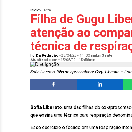
Início
>
Gente
Filha de Gugu Lib
atenção ao compar
técnica de respira
Por
Da Redação
28/04/23 - 14h30min
Em
Gente
Atualizado em
15/05/23 - 15h58min
Sofia Liberato, filha do apresentador Gugu Liberato
Foto
Sofia Liberato
, uma das filhas do ex-apresenta
que ensina uma técnica para respiração denomi
Esse exercício é focado em uma respiração inten