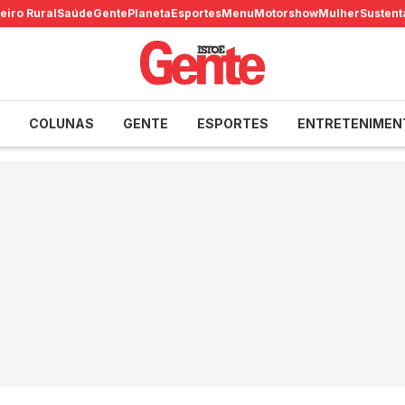
eiro Rural
Saúde
Gente
Planeta
Esportes
Menu
Motorshow
Mulher
Sustent
COLUNAS
GENTE
ESPORTES
ENTRETENIMEN