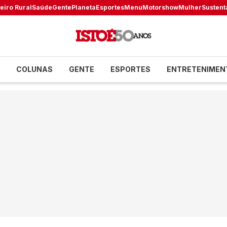
eiro Rural
Saúde
Gente
Planeta
Esportes
Menu
Motorshow
Mulher
Sustent
COLUNAS
GENTE
ESPORTES
ENTRETENIMEN