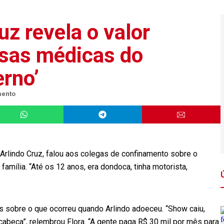
uz revela o valor
sas médicas do
erno’
mento
de Arlindo Cruz, falou aos colegas de confinamento sobre o
família. “Até os 12 anos, era dondoca, tinha motorista,
 sobre o que ocorreu quando Arlindo adoeceu. “Show caiu,
a cabeça”, relembrou Flora. “A gente paga R$ 30 mil por mês para