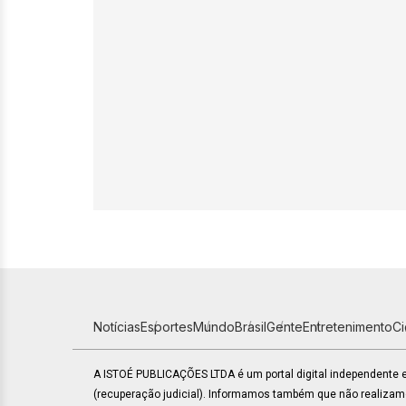
Notícias
Esportes
Mundo
Brasil
Gente
Entretenimento
C
A ISTOÉ PUBLICAÇÕES LTDA é um portal digital independente
(recuperação judicial). Informamos também que não realiza