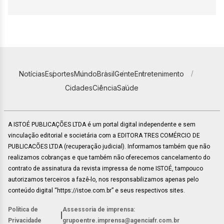
Notícias
Esportes
Mundo
Brasil
Gente
Entretenimento
Cidades
Ciência
Saúde
A ISTOÉ PUBLICAÇÕES LTDA é um portal digital independente e sem
vinculação editorial e societária com a EDITORA TRES COMÉRCIO DE
PUBLICACÕES LTDA (recuperação judicial). Informamos também que não
realizamos cobranças e que também não oferecemos cancelamento do
contrato de assinatura da revista impressa de nome ISTOÉ, tampouco
autorizamos terceiros a fazê-lo, nos responsabilizamos apenas pelo
conteúdo digital “https://istoe.com.br” e seus respectivos sites.
Política de
Assessoria de imprensa:
|
Privacidade
grupoentre.imprensa@agenciafr.com.br